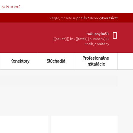
n zatvorená.
Vitajte, môžete sa
prihlásiť
alebo
vytvoriť účet
Nákupný košík
{{count()}} ks • {{total() | number:2}} €
Košík je prázdny
Profesionálne
Konektory
Slúchadlá
inštalácie