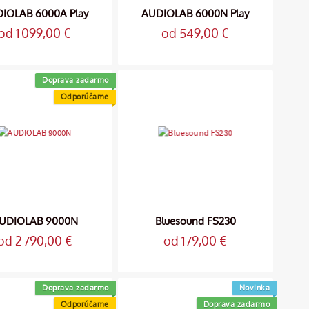
IOLAB 6000A Play
AUDIOLAB 6000N Play
od 1 099,00 €
od 549,00 €
Doprava zadarmo
Odporúčame
UDIOLAB 9000N
Bluesound FS230
od 2 790,00 €
od 179,00 €
Doprava zadarmo
Novinka
Odporúčame
Doprava zadarmo