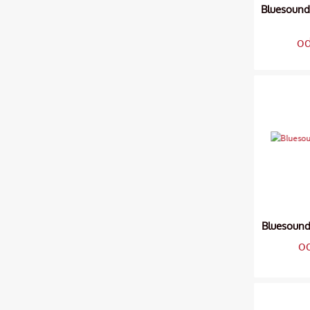
Bluesoun
od
Bluesound
o