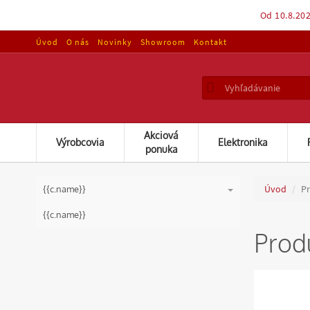
Od 10.8.202
Úvod
O nás
Novinky
Showroom
Kontakt
Akciová
Výrobcovia
Elektronika
ponuka
Úvod
Pr
{{c.name}}
{{s.name}}
{{c.name}}
Prod