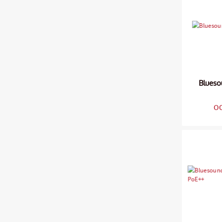
Blueso
o