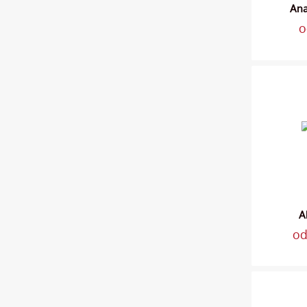
Ana
o
A
od