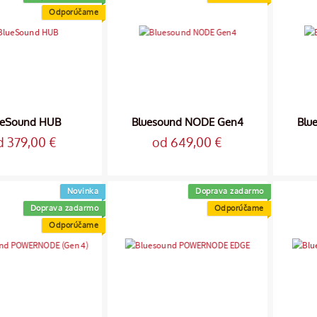
Odporúčame
ueSound HUB
Bluesound NODE Gen4
Blu
d 379,00 €
od 649,00 €
Novinka
Doprava zadarmo
Doprava zadarmo
Odporúčame
Odporúčame