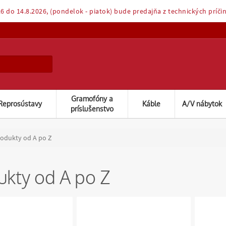
6 do 14.8.2026, (pondelok - piatok) bude predajňa z technických príči
Gramofóny a
Reprosústavy
Káble
A/V nábytok
príslušenstvo
odukty od A po Z
ukty od A po Z