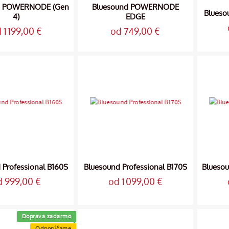
d POWERNODE (Gen
Bluesound POWERNODE
Blueso
4)
EDGE
 1 199,00 €
od 749,00 €
 Professional B160S
Bluesound Professional B170S
Bluesou
d 999,00 €
od 1 099,00 €
Doprava zadarmo
Odporúčame