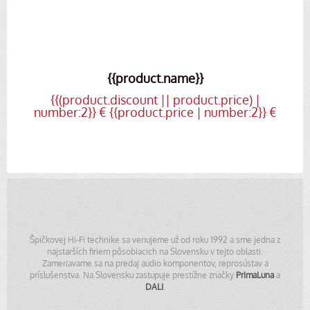
{{product.name}}
{{(product.discount || product.price) |
number:2}} €
{{product.price | number:2}} €
Špičkovej Hi-Fi technike sa venujeme už od roku 1992 a sme jedna z
najstarších firiem pôsobiacich na Slovensku v tejto oblasti.
Zameriavame sa na predaj audio komponentov, reprosústav a
príslušenstva. Na Slovensku zastupuje prestížne značky
PrimaLuna
a
DALI
.