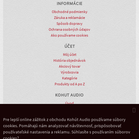
INFORMÁCIE
Obchodné podmienky
Záruka a reklamácie
Spôsob dopravy
Ochrana osobných údajov
Ako používame cookies
ÚČET
Môj účet
História objednávok
Akciový tovar
Výrobcovia
Kategórie
Produkty od A po Z
KOHUT AUDIO
Úvod
O nás
Showroom
Pre lepší online zážitok z obchodu Kohút Audio používame súbory
Novinky
cookies. Pomáhajú nám analyzovať návštevnosť, prispôsobovať
Kontakt
používateľské nastavenia a reklamu. Súhlasíte s používaním súborov
Copyright
cookies?