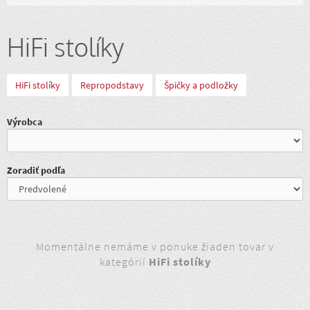
HiFi stolíky
HiFi stolíky
Repropodstavy
Špičky a podložky
Výrobca
Zoradiť podľa
Momentálne nemáme v ponuke žiaden tovar v
kategórií
HiFi stolíky