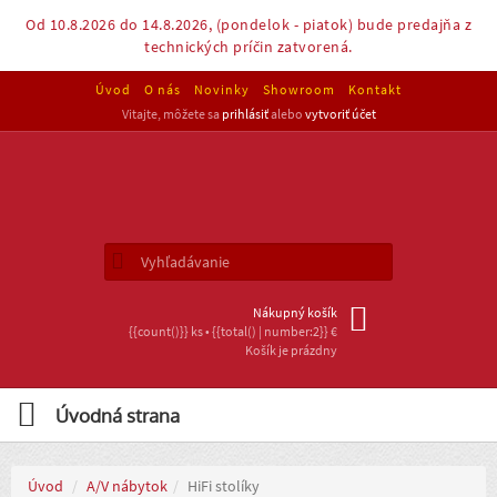
Od 10.8.2026 do 14.8.2026, (pondelok - piatok) bude predajňa z
technických príčin zatvorená.
Úvod
O nás
Novinky
Showroom
Kontakt
Vitajte, môžete sa
prihlásiť
alebo
vytvoriť účet
Nákupný košík
{{count()}} ks • {{total() | number:2}} €
Košík je prázdny
Úvod
A/V nábytok
HiFi stolíky