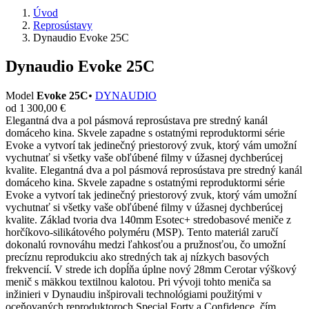
Úvod
Reprosústavy
Dynaudio Evoke 25C
Dynaudio Evoke 25C
Model
Evoke 25C
•
DYNAUDIO
od 1 300,00 €
Elegantná dva a pol pásmová reprosústava pre stredný kanál
domáceho kina. Skvele zapadne s ostatnými reproduktormi série
Evoke a vytvorí tak jedinečný priestorový zvuk, ktorý vám umožní
vychutnať si všetky vaše obľúbené filmy v úžasnej dychberúcej
kvalite. Elegantná dva a pol pásmová reprosústava pre stredný kanál
domáceho kina. Skvele zapadne s ostatnými reproduktormi série
Evoke a vytvorí tak jedinečný priestorový zvuk, ktorý vám umožní
vychutnať si všetky vaše obľúbené filmy v úžasnej dychberúcej
kvalite. Základ tvoria dva 140mm Esotec+ stredobasové meniče z
horčíkovo-silikátového polyméru (MSP). Tento materiál zaručí
dokonalú rovnováhu medzi ľahkosťou a pružnosťou, čo umožní
precíznu reprodukciu ako stredných tak aj nízkych basových
frekvencií. V strede ich dopĺňa úplne nový 28mm Cerotar výškový
menič s mäkkou textilnou kalotou. Pri vývoji tohto meniča sa
inžinieri v Dynaudiu inšpirovali technológiami použitými v
oceňovaných reproduktoroch Special Forty a Confidence, čím