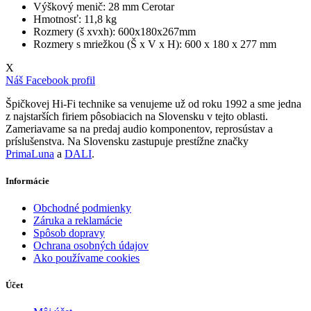
Výškový menič: 28 mm Cerotar
Hmotnosť: 11,8 kg
Rozmery (š xvxh): 600x180x267mm
Rozmery s mriežkou (Š x V x H): 600 x 180 x 277 mm
X
Náš Facebook profil
Špičkovej Hi-Fi technike sa venujeme už od roku 1992 a sme jedna
z najstarších firiem pôsobiacich na Slovensku v tejto oblasti.
Zameriavame sa na predaj audio komponentov, reprosústav a
príslušenstva. Na Slovensku zastupuje prestížne značky
PrimaLuna
a
DALI
.
Informácie
Obchodné podmienky
Záruka a reklamácie
Spôsob dopravy
Ochrana osobných údajov
Ako používame cookies
Účet