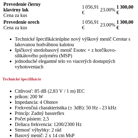
Prevedenie čierny
1 056,91
1 300,00
klavírny lak
23.00%
€
€
Cena za kus
Prevedenie orech
1 056,91
1 300,00
23.00%
Cena za kus
€
€
Technické špecifikácieúplne nový výškový menič Cerotar s
lakovanou hodvábnou kalotou
špičkový stredobasový menič Esotec + z horčíkovo-
silikátového polyméru (MSP)
jednoduché elegantné telo vo viacerých dostupných
vyhotoveniach
Technické špecifikácie
Citlivosť: 85 dB (2,83 V / 1 m) IEC
príkon: 200 W
Impedancia: 4 Ohmov
Frekvenčná charakteristika (± 3dB): 50 Hz - 23 kHz
Princíp: Zadný bassreflex
Počet pásiem: 2,5
Deliaca frekvencia: 1200/2300 Hz
Strmosť výhybky: 2 rád
Basový menič: 2 x 14 cm MsP