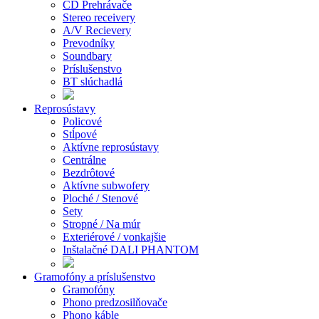
CD Prehrávače
Stereo receivery
A/V Recievery
Prevodníky
Soundbary
Príslušenstvo
BT slúchadlá
Reprosústavy
Policové
Stĺpové
Aktívne reprosústavy
Centrálne
Bezdrôtové
Aktívne subwofery
Ploché / Stenové
Sety
Stropné / Na múr
Exteriérové / vonkajšie
Inštalačné DALI PHANTOM
Gramofóny a príslušenstvo
Gramofóny
Phono predzosilňovače
Phono káble