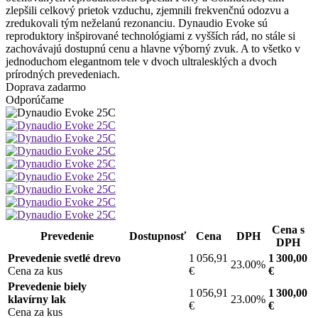
zlepšili celkový prietok vzduchu, zjemnili frekvenčnú odozvu a
zredukovali tým neželanú rezonanciu. Dynaudio Evoke sú
reproduktory inšpirované technológiami z vyšších rád, no stále si
zachovávajú dostupnú cenu a hlavne výborný zvuk. A to všetko v
jednoduchom elegantnom tele v dvoch ultralesklých a dvoch
prírodných prevedeniach.
Doprava zadarmo
Odporúčame
Cena s
Prevedenie
Dostupnosť
Cena
DPH
DPH
Prevedenie svetlé drevo
1 056,91
1 300,00
23.00%
Cena za kus
€
€
Prevedenie biely
1 056,91
1 300,00
klavírny lak
23.00%
€
€
Cena za kus