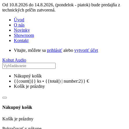
Od 10.8.2026 do 14.8.2026, (pondelok - piatok) bude predajňa z
technických príčin zatvorená.
Úvod
O nás
Novinky
Showroom
Kontakt
Vitajte, môžete sa
prihlásiť
alebo
vytvoriť účet
Kohut Audio
Nákupný košík
{{count()}} ks • {{total() | number:2}} €
Košík je prázdny
Nákupný košík
Košík je prázdny
Pokračovať v nákupe