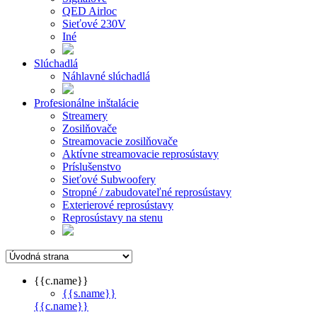
QED Airloc
Sieťové 230V
Iné
Slúchadlá
Náhlavné slúchadlá
Profesionálne inštalácie
Streamery
Zosilňovače
Streamovacie zosilňovače
Aktívne streamovacie reprosústavy
Príslušenstvo
Sieťové Subwoofery
Stropné / zabudovateľné reprosústavy
Exterierové reprosústavy
Reprosústavy na stenu
{{c.name}}
{{s.name}}
{{c.name}}