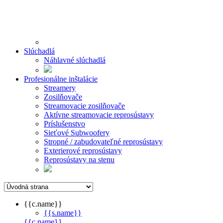
Slúchadlá
Náhlavné slúchadlá
Profesionálne inštalácie
Streamery
Zosilňovače
Streamovacie zosilňovače
Aktívne streamovacie reprosústavy
Príslušenstvo
Sieťové Subwoofery
Stropné / zabudovateľné reprosústavy
Exterierové reprosústavy
Reprosústavy na stenu
{{c.name}}
{{s.name}}
{{c.name}}