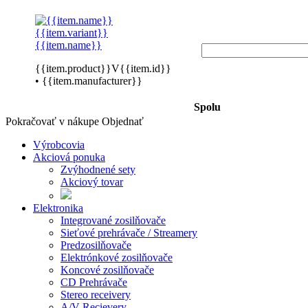
{{item.variant}}
{{item.name}}
{{item.product}}V{{item.id}}
• {{item.manufacturer}}
Spolu
Pokračovať v nákupe
Objednať
Výrobcovia
Akciová ponuka
Zvýhodnené sety
Akciový tovar
Elektronika
Integrované zosilňovače
Sieťové prehrávače / Streamery
Predzosilňovače
Elektrónkové zosilňovače
Koncové zosilňovače
CD Prehrávače
Stereo receivery
A/V Recievery