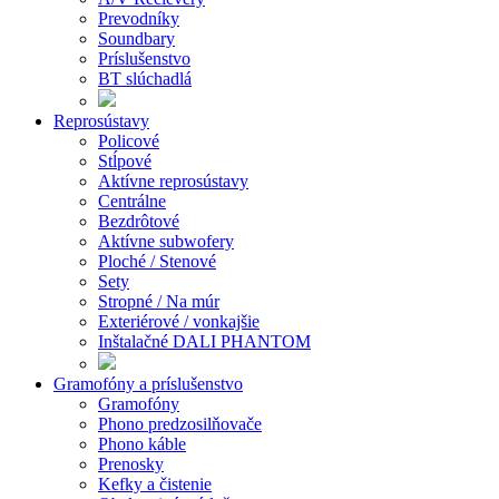
Prevodníky
Soundbary
Príslušenstvo
BT slúchadlá
Reprosústavy
Policové
Stĺpové
Aktívne reprosústavy
Centrálne
Bezdrôtové
Aktívne subwofery
Ploché / Stenové
Sety
Stropné / Na múr
Exteriérové / vonkajšie
Inštalačné DALI PHANTOM
Gramofóny a príslušenstvo
Gramofóny
Phono predzosilňovače
Phono káble
Prenosky
Kefky a čistenie