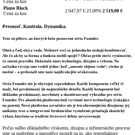
Cena za kus
Piano Black
2 047,97 €
23.00%
2 519,00 €
Cena za kus
Presnosť. Kontrola. Dynamika.
Toto sú piliere, na ktorých bola postavená séria Founder.
Oheň a ľad, olej a voda. Niektoré veci sa jednoducho nedajú kombinovať.
Ale čo ak by sa forma a funkcia mohli spojiť? Občas príde niečo výnimočné,
čo zmení pravidlá. Dokonalá zmes technológie, dizajnu a výkonu. Na
začiatku vývoja sme vedeli jedno: keď „umenie objíme vedu“, všetko je
možné – a prekonali sme naše najdivokejšie očakávania.
Séria Founder nie je obyčajný reproduktor. Každý komponent, veľký či
malý, bol preskúmaný do najmenšieho detailu. Každý komponent bol
dôkladne preskúmaný, navrhnutý a skonštruovaný výhradne pre sériu
Founder. Pre akustickú platformu boli vyvinuté nové technológie (čakajúce
na patent). Nová platforma ozvučnice nie je len ohromujúcim dizajnom; jej
unikátny tvar a integrované štrukturálne vystuženie prinášajú akustický
výkon, ktorému sa tradičné štvorcové debny nevyrovnajú.​
Počas nášho dôkladného výskumu, dizajnu a inžinierskeho procesu
sme sa podrobne a starostlivo pozreli na to, ako reproduktory