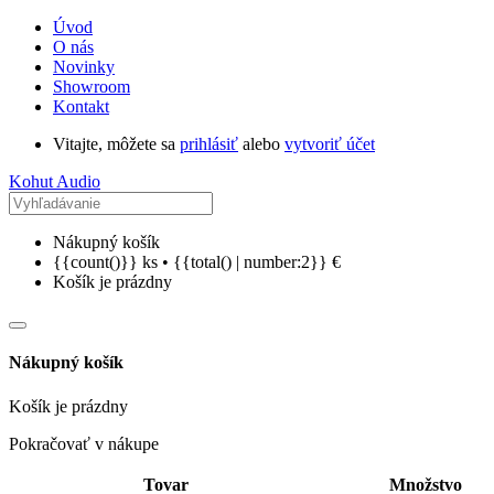
Úvod
O nás
Novinky
Showroom
Kontakt
Vitajte, môžete sa
prihlásiť
alebo
vytvoriť účet
Kohut Audio
Nákupný košík
{{count()}} ks • {{total() | number:2}} €
Košík je prázdny
Nákupný košík
Košík je prázdny
Pokračovať v nákupe
Tovar
Množstvo