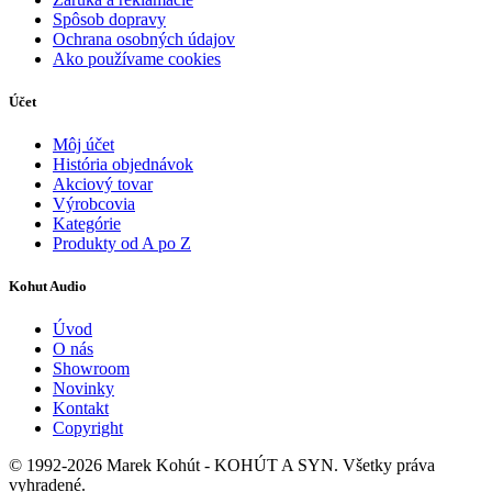
Spôsob dopravy
Ochrana osobných údajov
Ako používame cookies
Účet
Môj účet
História objednávok
Akciový tovar
Výrobcovia
Kategórie
Produkty od A po Z
Kohut Audio
Úvod
O nás
Showroom
Novinky
Kontakt
Copyright
© 1992-2026 Marek Kohút - KOHÚT A SYN. Všetky práva
vyhradené.