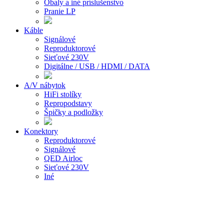
Obaly a iné príslušenstvo
Pranie LP
Káble
Signálové
Reproduktorové
Sieťové 230V
Digitálne / USB / HDMI / DATA
A/V nábytok
HiFi stolíky
Repropodstavy
Špičky a podložky
Konektory
Reproduktorové
Signálové
QED Airloc
Sieťové 230V
Iné