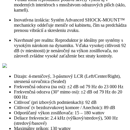
moderných interiéroch s množstvom odrazových plôch (sklo,
kameň).
Inovatívna izolácia:
Systém Advanced SHOCK-MOUNT™
mechanicky oddeľuje meniče od kabinetu, čím sa predchádza
prenosu vibrácií a skresleniu zvuku.
Navrhnuté pre realitu:
Reproduktor je ideálny pre systémy s
vysokým nárokom na dynamiku. Vďaka vysokej citlivosti 92
dB (v miestnosti) je nenáročný na výkon zosilňovača, no
zároveň zvládne vysoké zaťaženie bez straty kontroly.
Dizajn: 4-meničový, 3-pásmový LCR (Left/Center/Right),
utesnená ozvučnica (Sealed)
Frekvenčná odozva (na osi): ±2 dB od 79 Hz do 23 000 Hz
Frekvenčná odozva (30° mimo osi): ±2 dB od 79 Hz do 20
000 Hz
Citlivosť (pri izbových podmienkach): 92 dB
Citlivosť (v bezdozvukovej komore / Anechoic): 89 dB
Odporúčaný výkon zosilňovača: 15 – 180 wattov
Deliace frekvencie:
2.4 kHz (výškový/stredový), 500 Hz
(stredový/basové)
Maximálny príkon: 130 wattov