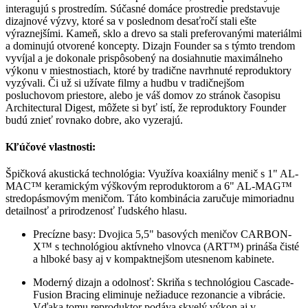
interagujú s prostredím. Súčasné domáce prostredie predstavuje
dizajnové výzvy, ktoré sa v poslednom desaťročí stali ešte
výraznejšími. Kameň, sklo a drevo sa stali preferovanými materiálmi
a dominujú otvorené koncepty. Dizajn Founder sa s týmto trendom
vyvíjal a je dokonale prispôsobený na dosiahnutie maximálneho
výkonu v miestnostiach, ktoré by tradične navrhnuté reproduktory
vyzývali. Či už si užívate filmy a hudbu v tradičnejšom
posluchovom priestore, alebo je váš domov zo stránok časopisu
Architectural Digest, môžete si byť istí, že reproduktory Founder
budú znieť rovnako dobre, ako vyzerajú.
Kľúčové vlastnosti:
Špičková akustická technológia: Využíva koaxiálny menič s 1" AL-
MAC™ keramickým výškovým reproduktorom a 6" AL-MAG™
stredopásmovým meničom. Táto kombinácia zaručuje mimoriadnu
detailnosť a prirodzenosť ľudského hlasu.
Precízne basy:
Dvojica 5,5" basových meničov CARBON-
X™ s technológiou aktívneho vlnovca (ART™) prináša čisté
a hlboké basy aj v kompaktnejšom utesnenom kabinete.
Moderný dizajn a odolnosť:
Skriňa s technológiou Cascade-
Fusion Bracing eliminuje nežiaduce rezonancie a vibrácie.
Vďaka tomu reproduktor podáva skvelý výkon aj v