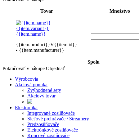
Tovar
Množstvo
{{item.variant}}
{{item.name}}
{{item.product}}V{{item.id}}
• {{item.manufacturer}}
Spolu
Pokračovať v nákupe
Objednať
Výrobcovia
Akciová ponuka
Zvýhodnené sety
Akciový tovar
Elektronika
Integrované zosilňovače
Sieťové prehrávače / Streamery
Predzosilňovače
Elektrónkové zosilňovače
Koncové zosilňovače