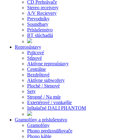
CD Prehrávače
Stereo receivery
A/V Recievery
Prevodníky
Soundbary
Príslušenstvo
BT slúchadlá
Reprosústavy
Policové
Stĺpové
Aktívne reprosústavy
Centrálne
Bezdrôtové
Aktívne subwofery
Ploché / Stenové
Sety
Stropné / Na múr
Exteriérové / vonkajšie
Inštalačné DALI PHANTOM
Gramofóny a príslušenstvo
Gramofóny
Phono predzosilňovače
Phono káble