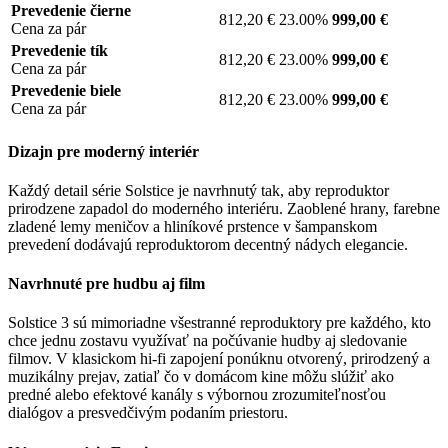
Prevedenie čierne
812,20 €
23.00%
999,00 €
Cena za pár
Prevedenie tík
812,20 €
23.00%
999,00 €
Cena za pár
Prevedenie biele
812,20 €
23.00%
999,00 €
Cena za pár
Dizajn pre moderný interiér
Každý detail série Solstice je navrhnutý tak, aby reproduktor
prirodzene zapadol do moderného interiéru. Zaoblené hrany, farebne
zladené lemy meničov a hliníkové prstence v šampanskom
prevedení dodávajú reproduktorom decentný nádych elegancie.
Navrhnuté pre hudbu aj film
Solstice 3 sú mimoriadne všestranné reproduktory pre každého, kto
chce jednu zostavu využívať na počúvanie hudby aj sledovanie
filmov. V klasickom hi-fi zapojení ponúknu otvorený, prirodzený a
muzikálny prejav, zatiaľ čo v domácom kine môžu slúžiť ako
predné alebo efektové kanály s výbornou zrozumiteľnosťou
dialógov a presvedčivým podaním priestoru.