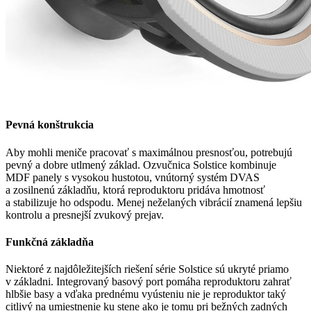
Pevná konštrukcia
Aby mohli meniče pracovať s maximálnou presnosťou, potrebujú
pevný a dobre utlmený základ. Ozvučnica Solstice kombinuje
MDF panely s vysokou hustotou, vnútorný systém DVAS
a zosilnenú základňu, ktorá reproduktoru pridáva hmotnosť
a stabilizuje ho odspodu. Menej neželaných vibrácií znamená lepšiu
kontrolu a presnejší zvukový prejav.​
Funkčná základňa
Niektoré z najdôležitejších riešení série Solstice sú ukryté priamo
v základni. Integrovaný basový port pomáha reproduktoru zahrať
hlbšie basy a vďaka prednému vyústeniu nie je reproduktor taký
citlivý na umiestnenie ku stene ako je tomu pri bežných zadných