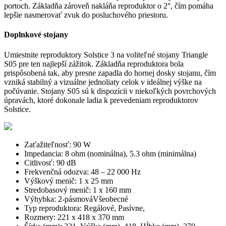
portoch. Základňa zároveň nakláňa reproduktor o 2°, čím pomáha
lepšie nasmerovať zvuk do posluchového priestoru.
Doplnkové stojany
Umiestnite reproduktory Solstice 3 na voliteľné stojany Triangle
S05 pre ten najlepší zážitok. Základňa reproduktora bola
prispôsobená tak, aby presne zapadla do hornej dosky stojanu, čím
vzniká stabilný a vizuálne jednoliaty celok v ideálnej výške na
počúvanie. Stojany S05 sú k dispozícii v niekoľkých povrchových
úpravách, ktoré dokonale ladia k prevedeniam reproduktorov
Solstice.
​Zaťažiteľnosť: 90 W
Impedancia: 8 ohm (nominálna), 5.3 ohm (minimálna)
Citlivosť: 90 dB
Frekvenčná odozva: 48 – 22 000 Hz
Výškový menič: 1 x 25 mm
Stredobasový menič: 1 x 160 mm
Výhybka: 2-pásmováVšeobecné
Typ reproduktora: Regálové, Pasívne,
Rozmery: 221 x 418 x 370 mm