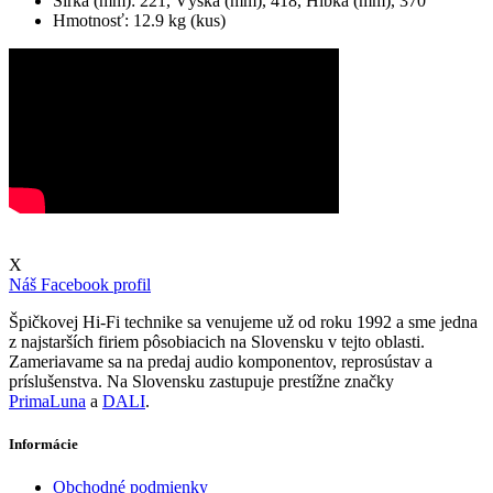
Šírka (mm): 221, Výška (mm), 418, Hĺbka (mm), 370
Hmotnosť: 12.9 kg (kus)
X
Náš Facebook profil
Špičkovej Hi-Fi technike sa venujeme už od roku 1992 a sme jedna
z najstarších firiem pôsobiacich na Slovensku v tejto oblasti.
Zameriavame sa na predaj audio komponentov, reprosústav a
príslušenstva. Na Slovensku zastupuje prestížne značky
PrimaLuna
a
DALI
.
Informácie
Obchodné podmienky