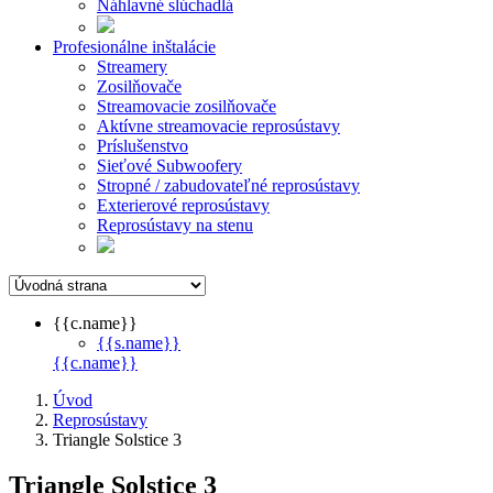
Náhlavné slúchadlá
Profesionálne inštalácie
Streamery
Zosilňovače
Streamovacie zosilňovače
Aktívne streamovacie reprosústavy
Príslušenstvo
Sieťové Subwoofery
Stropné / zabudovateľné reprosústavy
Exterierové reprosústavy
Reprosústavy na stenu
{{c.name}}
{{s.name}}
{{c.name}}
Úvod
Reprosústavy
Triangle Solstice 3
Triangle Solstice 3