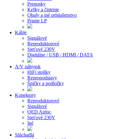
Prenosky
Kefky a čistenie
Obaly a iné príslušenstvo
Pranie LP
Káble
Signálové
Reproduktorové
Sieťové 230V
Digitálne / USB / HDMI / DATA
A/V nábytok
HiFi stolíky
Repropodstavy
Špičky a podložky
Konektory
Reproduktorové
Signálové
QED Airloc
Sieťové 230V
Iné
Slúchadlá