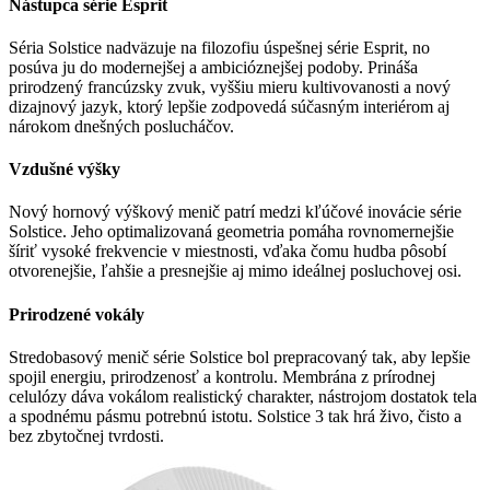
Nástupca série Esprit
Séria Solstice nadväzuje na filozofiu úspešnej série Esprit, no
posúva ju do modernejšej a ambicióznejšej podoby. Prináša
prirodzený francúzsky zvuk, vyššiu mieru kultivovanosti a nový
dizajnový jazyk, ktorý lepšie zodpovedá súčasným interiérom aj
nárokom dnešných poslucháčov.
Vzdušné výšky
Nový hornový výškový menič patrí medzi kľúčové inovácie série
Solstice. Jeho optimalizovaná geometria pomáha rovnomernejšie
šíriť vysoké frekvencie v miestnosti, vďaka čomu hudba pôsobí
otvorenejšie, ľahšie a presnejšie aj mimo ideálnej posluchovej osi.
Prirodzené vokály
Stredobasový menič série Solstice bol prepracovaný tak, aby lepšie
spojil energiu, prirodzenosť a kontrolu. Membrána z prírodnej
celulózy dáva vokálom realistický charakter, nástrojom dostatok tela
a spodnému pásmu potrebnú istotu. Solstice 3 tak hrá živo, čisto a
bez
zbytočnej tvrdosti.