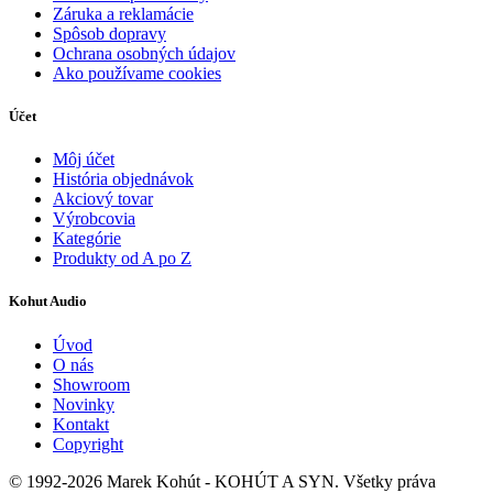
Záruka a reklamácie
Spôsob dopravy
Ochrana osobných údajov
Ako používame cookies
Účet
Môj účet
História objednávok
Akciový tovar
Výrobcovia
Kategórie
Produkty od A po Z
Kohut Audio
Úvod
O nás
Showroom
Novinky
Kontakt
Copyright
© 1992-2026 Marek Kohút - KOHÚT A SYN. Všetky práva