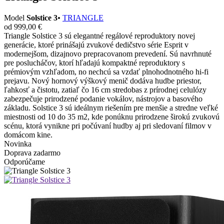
Model
Solstice 3
•
TRIANGLE
od 999,00 €
Triangle Solstice 3 sú elegantné regálové reproduktory novej
generácie, ktoré prinášajú zvukové dedičstvo série Esprit v
modernejšom, dizajnovo prepracovanom prevedení. Sú navrhnuté
pre poslucháčov, ktorí hľadajú kompaktné reproduktory s
prémiovým vzhľadom, no nechcú sa vzdať plnohodnotného hi-fi
prejavu. Nový hornový výškový menič dodáva hudbe priestor,
ľahkosť a čistotu, zatiaľ čo 16 cm stredobas z prírodnej celulózy
zabezpečuje prirodzené podanie vokálov, nástrojov a basového
základu. Solstice 3 sú ideálnym riešením pre menšie a stredne veľké
miestnosti od 10 do 35 m2, kde ponúknu prirodzene širokú zvukovú
scénu, ktorá vynikne pri počúvaní hudby aj pri sledovaní filmov v
domácom kine.
Novinka
Doprava zadarmo
Odporúčame