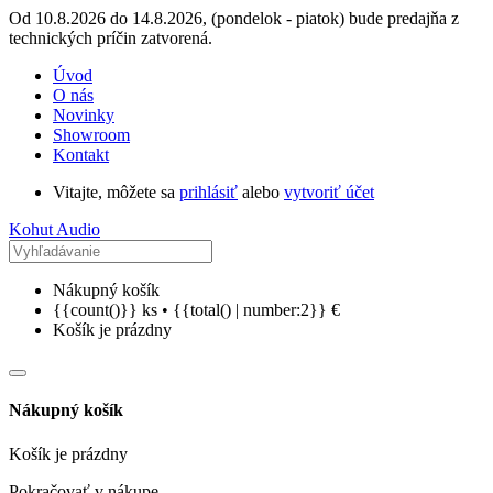
Od 10.8.2026 do 14.8.2026, (pondelok - piatok) bude predajňa z
technických príčin zatvorená.
Úvod
O nás
Novinky
Showroom
Kontakt
Vitajte, môžete sa
prihlásiť
alebo
vytvoriť účet
Kohut Audio
Nákupný košík
{{count()}} ks • {{total() | number:2}} €
Košík je prázdny
Nákupný košík
Košík je prázdny
Pokračovať v nákupe