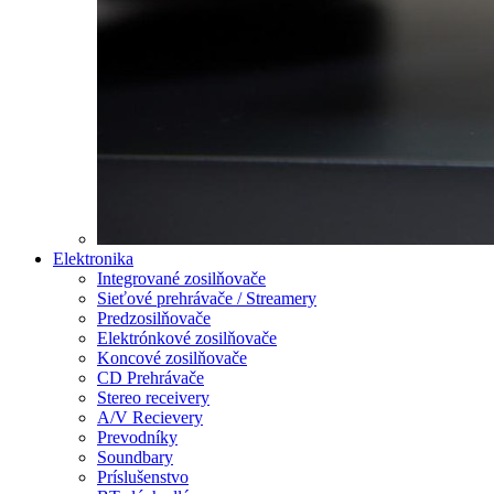
Elektronika
Integrované zosilňovače
Sieťové prehrávače / Streamery
Predzosilňovače
Elektrónkové zosilňovače
Koncové zosilňovače
CD Prehrávače
Stereo receivery
A/V Recievery
Prevodníky
Soundbary
Príslušenstvo