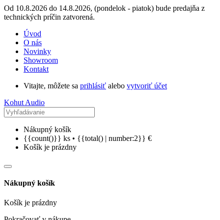
Od 10.8.2026 do 14.8.2026, (pondelok - piatok) bude predajňa z
technických príčin zatvorená.
Úvod
O nás
Novinky
Showroom
Kontakt
Vitajte, môžete sa
prihlásiť
alebo
vytvoriť účet
Kohut Audio
Nákupný košík
{{count()}} ks • {{total() | number:2}} €
Košík je prázdny
Nákupný košík
Košík je prázdny
Pokračovať v nákupe