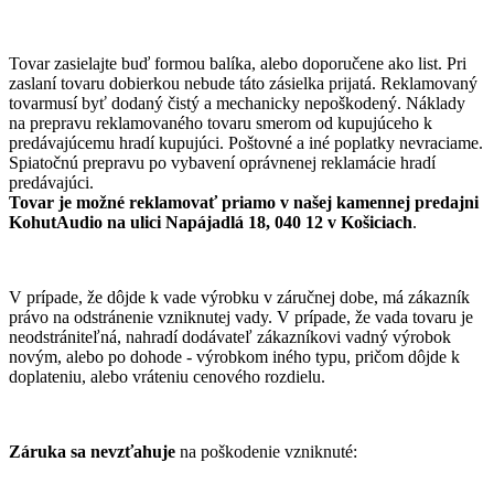
Tovar zasielajte buď formou balíka, alebo doporučene ako list. Pri
zaslaní tovaru dobierkou nebude táto zásielka prijatá. Reklamovaný
tovarmusí byť dodaný čistý a mechanicky nepoškodený. Náklady
na prepravu reklamovaného tovaru smerom od kupujúceho k
predávajúcemu hradí kupujúci. Poštovné a iné poplatky nevraciame.
Spiatočnú prepravu po vybavení oprávnenej reklamácie hradí
predávajúci.
Tovar je možné reklamovať priamo v našej kamennej predajni
KohutAudio na ulici Napájadlá 18, 040 12 v Košiciach
.
V prípade, že dôjde k vade výrobku v záručnej dobe, má zákazník
právo na odstránenie vzniknutej vady. V prípade, že vada tovaru je
neodstrániteľná, nahradí dodávateľ zákazníkovi vadný výrobok
novým, alebo po dohode - výrobkom iného typu, pričom dôjde k
doplateniu, alebo vráteniu cenového rozdielu.
Záruka sa nevzťahuje
na poškodenie vzniknuté: