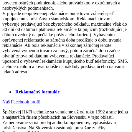
poveternostných podmienok, alebo prevádzkou v extrémnych a
neobvyklých podmienkach.
V prípade neoprávnenej reklamácie bude tovar vrátený späť
kupujúcemu s príslušným stanoviskom. Reklamáciu tovaru
vybavuje predávajúci bez zbytočného odkladu, maximálne však do
30 dní od dátumu uplatnenia reklamácie kupujúcim (rozhodujúci je
dátum uvedený na pečiatke pošty alebo kuriera). Vybavením
oprávnenej reklamácie sa záručná doba predlžuje o dobu trvania
reklamácie. Ak bola reklamácia v zákonnej záručnej lehote
vybavená výmenou tovaru za nový, potom záručná doba začne
plynúť znova od dátumu vybavenia reklamácie. Predávajúci
upozorní o vybavení reklamácie kupujúceho buď telefonicky, SMS,
alebo e-mailom a tovar odošle na náklady predávajúceho na vami
udanú adresu.
Reklamačný formulár
Náš Facebook profil
Špičkovej Hi-Fi technike sa venujeme už od roku 1992 a sme jedna
z najstarších firiem pôsobiacich na Slovensku v tejto oblasti.
Zameriavame sa na predaj audio komponentov, reprosústav a
príslušenstva. Na Slovensku zastupuje prestížne značky