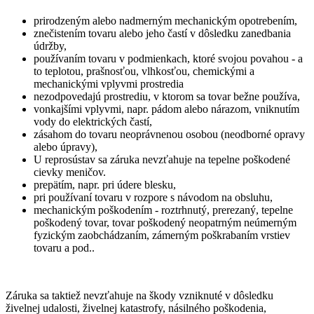
prirodzeným alebo nadmerným mechanickým opotrebením,
znečistením tovaru alebo jeho častí v dôsledku zanedbania
údržby,
používaním tovaru v podmienkach, ktoré svojou povahou - a
to teplotou, prašnosťou, vlhkosťou, chemickými a
mechanickými vplyvmi prostredia
nezodpovedajú prostrediu, v ktorom sa tovar bežne používa,
vonkajšími vplyvmi, napr. pádom alebo nárazom, vniknutím
vody do elektrických častí,
zásahom do tovaru neoprávnenou osobou (neodborné opravy
alebo úpravy),
U reprosústav sa záruka nevzťahuje na tepelne poškodené
cievky meničov.
prepätím, napr. pri údere blesku,
pri používaní tovaru v rozpore s návodom na obsluhu,
mechanickým poškodením - roztrhnutý, prerezaný, tepelne
poškodený tovar, tovar poškodený neopatrným neúmerným
fyzickým zaobchádzaním, zámerným poškrabaním vrstiev
tovaru a pod..
Záruka sa taktiež nevzťahuje na škody vzniknuté v dôsledku
živelnej udalosti, živelnej katastrofy, násilného poškodenia,