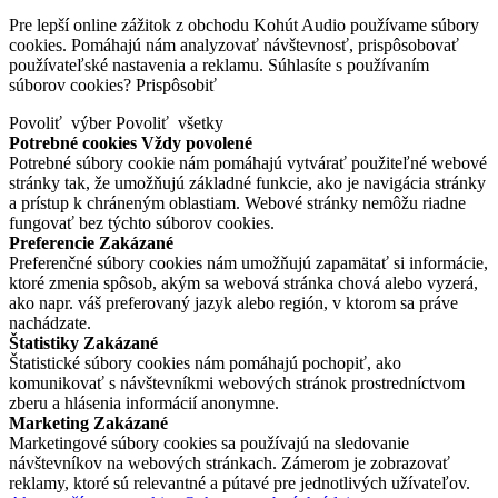
Pre lepší online zážitok z obchodu Kohút Audio používame súbory
cookies. Pomáhajú nám analyzovať návštevnosť, prispôsobovať
používateľské nastavenia a reklamu. Súhlasíte s používaním
súborov cookies?
Prispôsobiť
Povoliť výber
Povoliť všetky
Potrebné cookies
Vždy povolené
Potrebné súbory cookie nám pomáhajú vytvárať použiteľné webové
stránky tak, že umožňujú základné funkcie, ako je navigácia stránky
a prístup k chráneným oblastiam. Webové stránky nemôžu riadne
fungovať bez týchto súborov cookies.
Preferencie
Zakázané
Preferenčné súbory cookies nám umožňujú zapamätať si informácie,
ktoré zmenia spôsob, akým sa webová stránka chová alebo vyzerá,
ako napr. váš preferovaný jazyk alebo región, v ktorom sa práve
nachádzate.
Štatistiky
Zakázané
Štatistické súbory cookies nám pomáhajú pochopiť, ako
komunikovať s návštevníkmi webových stránok prostredníctvom
zberu a hlásenia informácií anonymne.
Marketing
Zakázané
Marketingové súbory cookies sa používajú na sledovanie
návštevníkov na webových stránkach. Zámerom je zobrazovať
reklamy, ktoré sú relevantné a pútavé pre jednotlivých užívateľov.