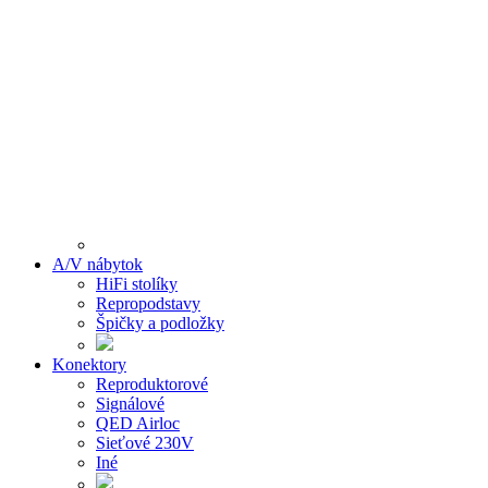
A/V nábytok
HiFi stolíky
Repropodstavy
Špičky a podložky
Konektory
Reproduktorové
Signálové
QED Airloc
Sieťové 230V
Iné