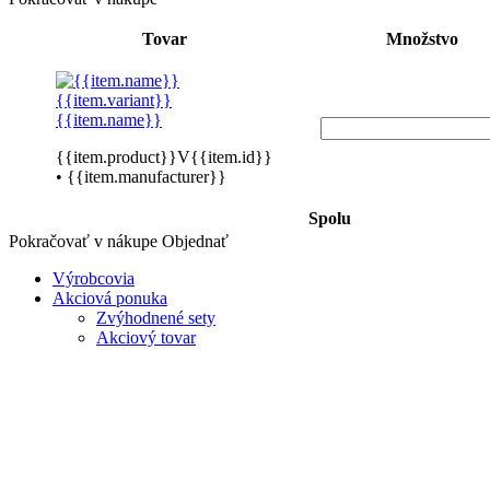
Tovar
Množstvo
{{item.variant}}
{{item.name}}
{{item.product}}V{{item.id}}
• {{item.manufacturer}}
Spolu
Pokračovať v nákupe
Objednať
Výrobcovia
Akciová ponuka
Zvýhodnené sety
Akciový tovar