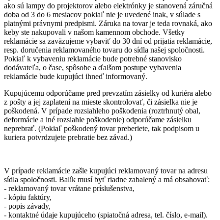
ako sú lampy do projektorov alebo elektrónky je stanovená záručná
doba od 3 do 6 mesiacov pokiaľ nie je uvedené inak, v súlade s
platnými právnymi predpismi. Záruka na tovar je teda rovnaká, ako
keby ste nakupovali v našom kamennom obchode. Všetky
reklamácie sa zaväzujeme vybaviť do 30 dní od prijatia reklamácie,
resp. doručenia reklamovaného tovaru do sídla našej spoločnosti.
Pokiaľ k vybaveniu reklamácie bude potrebné stanovisko
dodávateľa, o čase, spôsobe a ďalšom postupe vybavenia
reklamácie bude kupujúci ihneď informovaný.
Kupujúcemu odporúčame pred prevzatím zásielky od kuriéra alebo
z pošty a jej zaplatení na mieste skontrolovať, či zásielka nie je
poškodená. V prípade rozsiahleho poškodenia (roztrhnutý obal,
deformácie a iné rozsiahle poškodenie) odporúčame zásielku
neprebrať. (Pokiaľ poškodený tovar preberiete, tak podpisom u
kuriera potvrdzujete prebratie bez závad.)
V prípade reklamácie zašle kupujúci reklamovaný tovar na adresu
sídla spoločnosti. Balík musí byť riadne zabalený a má obsahovať:
- reklamovaný tovar vrátane príslušenstva,
- kópiu faktúry,
- popis závady,
- kontaktné údaje kupujúceho (spiatočná adresa, tel. číslo, e-mail).