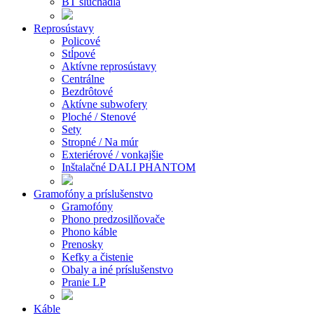
BT slúchadlá
Reprosústavy
Policové
Stĺpové
Aktívne reprosústavy
Centrálne
Bezdrôtové
Aktívne subwofery
Ploché / Stenové
Sety
Stropné / Na múr
Exteriérové / vonkajšie
Inštalačné DALI PHANTOM
Gramofóny a príslušenstvo
Gramofóny
Phono predzosilňovače
Phono káble
Prenosky
Kefky a čistenie
Obaly a iné príslušenstvo
Pranie LP
Káble