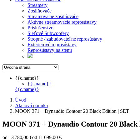
Streamery
Zosilňovače
Streamovacie zosilňovače
Aktívne streamovacie reprosústavy
Príslušenstvo
Sieťové Subwoofery
Stropné / zabudovateľné reprosústavy
Exterierové reprosústavy
Reprosústavy na stenu
{{c.name}}
{{s.name}}
{{c.name}}
Úvod
Akciová ponuka
MOON 371 + Dynaudio Contour 20 Black Edition | SET
MOON 371 + Dynaudio Contour 20 Black E
od
13 780,00 €
od 11 699,00 €