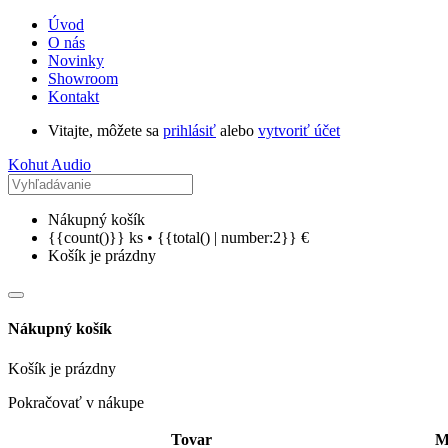
Úvod
O nás
Novinky
Showroom
Kontakt
Vitajte, môžete sa
prihlásiť
alebo
vytvoriť účet
Kohut Audio
Nákupný košík
{{count()}} ks • {{total() | number:2}} €
Košík je prázdny
Nákupný košík
Košík je prázdny
Pokračovať v nákupe
Tovar
M