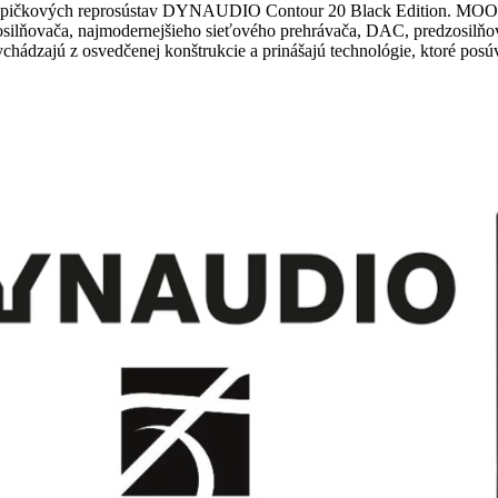
 špičkových reprosústav DYNAUDIO Contour 20 Black Edition. MO
osilňovača, najmodernejšieho sieťového prehrávača, DAC, predzosilň
Vychádzajú z osvedčenej konštrukcie a prinášajú technológie, ktoré p