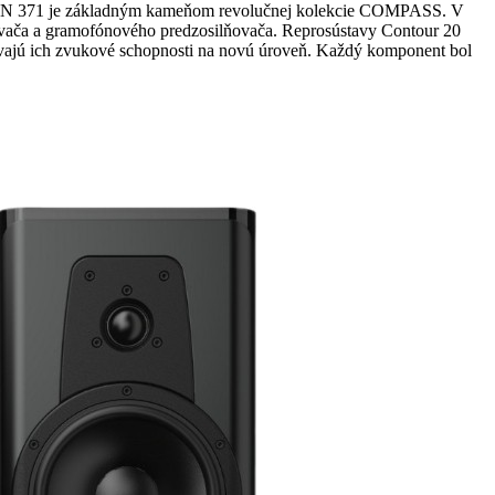
ON 371 je základným kameňom revolučnej kolekcie COMPASS. V
ovača a gramofónového predzosilňovača. Reprosústavy Contour 20
osúvajú ich zvukové schopnosti na novú úroveň. Každý komponent bol