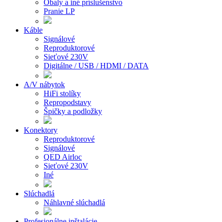
Obaly a iné príslušenstvo
Pranie LP
Káble
Signálové
Reproduktorové
Sieťové 230V
Digitálne / USB / HDMI / DATA
A/V nábytok
HiFi stolíky
Repropodstavy
Špičky a podložky
Konektory
Reproduktorové
Signálové
QED Airloc
Sieťové 230V
Iné
Slúchadlá
Náhlavné slúchadlá
Profesionálne inštalácie