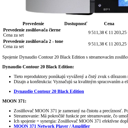
Prevedenie
Dostupnosť
Cena
Prevedenie zosilňovača čierne
9 511,38 €
11 203,25
Cena za set
Prevedenie zosilňovača 2 - tone
9 511,38 €
11 203,25
Cena za set
Spojenie Dynaudio Contour 20 Black Edition s streamovacím zosilň
Dynaudio Contour 20 Black Edition:
Tieto reproduktory ponúkajú vyvážený a čistý zvuk s dôrazom 
Dizajn a konštrukcia: Vyznačujú sa kvalitným spracovaním a 
Dynaudio Contour 20 Black Edition
MOON 371:
Zosilňovač MOON 371 je zameraný na čistotu a precíznosť. P
Streamovanie: Má pokročilé funkcie pre streamovanie, čo umož
Ich spojenie = synergia: Zosilňovač MOON 371 efektívne dopĺňa
MOON 371 Network Player / Amplifier