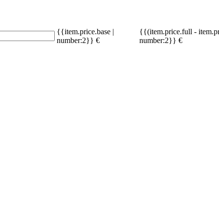
{{item.price.base |
{{(item.price.full - item.p
number:2}} €
number:2}} €