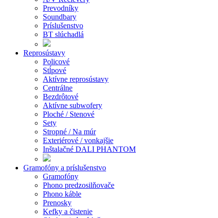
Prevodníky
Soundbary
Príslušenstvo
BT slúchadlá
Reprosústavy
Policové
Stĺpové
Aktívne reprosústavy
Centrálne
Bezdrôtové
Aktívne subwofery
Ploché / Stenové
Sety
Stropné / Na múr
Exteriérové / vonkajšie
Inštalačné DALI PHANTOM
Gramofóny a príslušenstvo
Gramofóny
Phono predzosilňovače
Phono káble
Prenosky
Kefky a čistenie