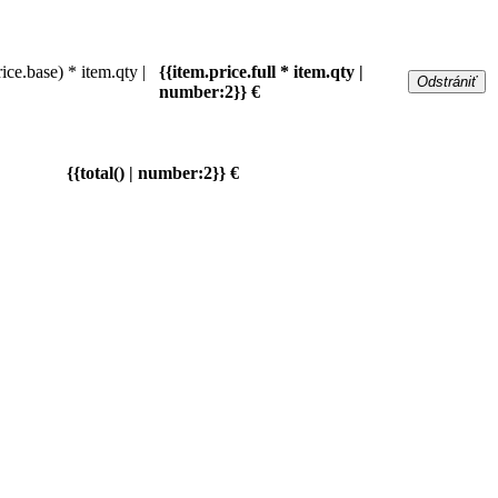
rice.base) * item.qty |
{{item.price.full * item.qty |
Odstrániť
number:2}} €
{{total() | number:2}} €