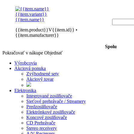
{{item.variant}}
{{item.name}}
{{item.product}}V{{item.id}}
•
{{item.manufacturer}}
Spolu
Pokračovať v nákupe
Objednať
Výrobcovia
Akciová ponuka
Zvýhodnené sety
Akciový tovar
Elektronika
Integrované zosilňovače
Sieťové prehrávače / Streamery
Predzosilňovače
Elektrónkové zosilňovače
Koncové zosilňovače
CD Prehrávače
Stereo receivery
A/V Recievery