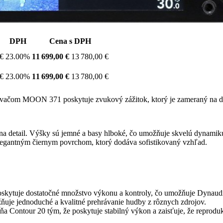
DPH
Cena s DPH
 €
23.00%
11 699,00 €
13 780,00 €
 €
23.00%
11 699,00 €
13 780,00 €
ovačom MOON 371 poskytuje zvukový zážitok, ktorý je zameraný na det
na detail. Výšky sú jemné a basy hlboké, čo umožňuje skvelú dynamiku
elegantným čiernym povrchom, ktorý dodáva sofistikovaný vzhľad.
oskytuje dostatočné množstvo výkonu a kontroly, čo umožňuje Dynaud
ňuje jednoduché a kvalitné prehrávanie hudby z rôznych zdrojov.
 Contour 20 tým, že poskytuje stabilný výkon a zaisťuje, že reproduk