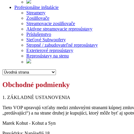
Profesionálne inštalácie
Streamery
Zosilňovače
Streamovacie zosilňovače
Aktívne streamovacie reprosústavy
Príslušenstvo
Sieťové Subwoofery
Stropné / zabudovateľné reprosústavy
Exterierové reprosústavy
Reprosústavy na stenu
Obchodné podmienky
1. ZÁKLADNÉ USTANOVENIA
Tieto VOP upravujú vzťahy medzi zmluvnými stranami kúpnej zmluvy, 
„predávajúci“) a na strane druhej je kupujúci, ktorý môže byť aj sp
Marek Kohut - Kohut a Syn
Prevádzka: Napájadlá 18