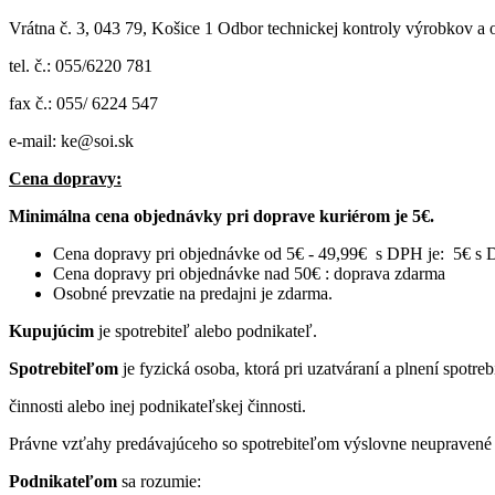
Vrátna č. 3, 043 79, Košice 1 Odbor technickej kontroly výrobkov a 
tel. č.: 055/6220 781
fax č.: 055/ 6224 547
e-mail: ke@soi.sk
Cena dopravy:
Minimálna cena objednávky pri doprave kuriérom je 5€.
Cena dopravy pri objednávke od 5€ - 49,99€ s DPH je: 5€ s
Cena dopravy pri objednávke nad 50€ : doprava zdarma
Osobné prevzatie na predajni je zdarma.
Kupujúcim
je spotrebiteľ alebo podnikateľ.
Spotrebiteľom
je fyzická osoba, ktorá pri uzatváraní a plnení spot
činnosti alebo inej podnikateľskej činnosti.
Právne vzťahy predávajúceho so spotrebiteľom výslovne neupravené t
Podnikateľom
sa rozumie: