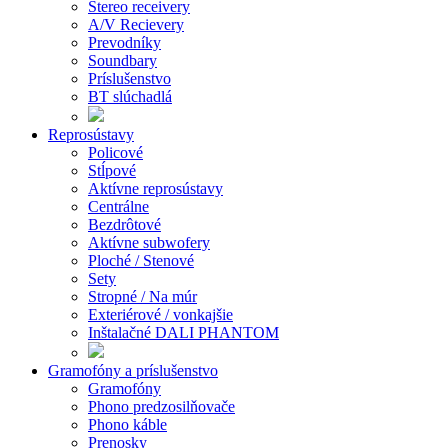
Stereo receivery
A/V Recievery
Prevodníky
Soundbary
Príslušenstvo
BT slúchadlá
Reprosústavy
Policové
Stĺpové
Aktívne reprosústavy
Centrálne
Bezdrôtové
Aktívne subwofery
Ploché / Stenové
Sety
Stropné / Na múr
Exteriérové / vonkajšie
Inštalačné DALI PHANTOM
Gramofóny a príslušenstvo
Gramofóny
Phono predzosilňovače
Phono káble
Prenosky