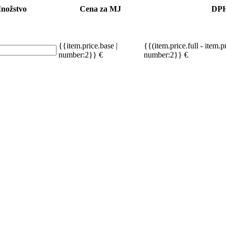
nožstvo
Cena za MJ
DP
{{item.price.base |
{{(item.price.full - item.p
number:2}} €
number:2}} €