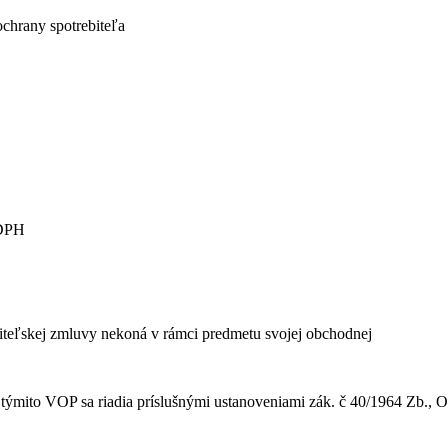
ochrany spotrebiteľa
 DPH
rebiteľskej zmluvy nekoná v rámci predmetu svojej obchodnej
ýmito VOP sa riadia príslušnými ustanoveniami zák. č 40/1964 Zb., Ob