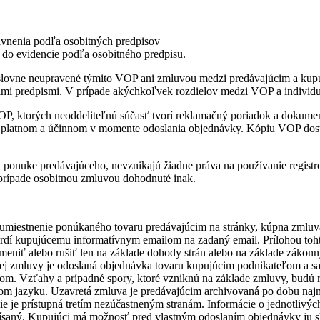
ávnenia podľa osobitných predpisov
do evidencie podľa osobitného predpisu.
slovne neupravené týmito VOP ani zmluvou medzi predávajúcim a kupuj
cimi predpismi. V prípade akýchkoľvek rozdielov medzi VOP a individ
OP, ktorých neoddeliteľnú súčasť tvorí reklamačný poriadok a dokum
ení platnom a účinnom v momente odoslania objednávky. Kópiu VOP dos
 ponuke predávajúceho, nevznikajú žiadne práva na používanie regist
 prípade osobitnou zmluvou dohodnuté inak.
 umiestnenie ponúkaného tovaru predávajúcim na stránky, kúpna zmluv
vrdí kupujúcemu informatívnym emailom na zadaný email. Prílohou toh
niť alebo rušiť len na základe dohody strán alebo na základe zákonn
nej zmluvy je odoslaná objednávka tovaru kupujúcim podnikateľom a
m. Vzťahy a prípadné spory, ktoré vzniknú na základe zmluvy, budú r
om jazyku. Uzavretá zmluva je predávajúcim archivovaná po dobu najme
nie je prístupná tretím nezúčastneným stranám. Informácie o jednotliv
saný. Kupujúci má možnosť pred vlastným odoslaním objednávky ju sko