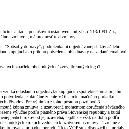
úcim sa riadia príslušnými ustanoveniami zák. č 513/1991 Zb.,
uálnou zmluvou, má prednosť text zmluvy.
ent "Spôsoby dopravy", podmienkami objednávanej služby a/alebo
tane kupujúci ako prílohu potvrdenia objednávky na zadanú emailovú
rovaných značiek, obchodných názvov, firemných lôg či
a vzniká odoslaním objednávky kupujúcim spotrebiteľom a prijatím
to potvrdenia je aktuálne znenie VOP a reklamačného poriadku
ých dôvodov. Pre výnimku z tohto postupu pozri bod 3.
 samotná kúpna zmluva je uzatvorená momentom doručenia záväzného
iešené výlučne podľa platného práva Slovenskej republiky a budú
nej piatich rokov od jej uzavretia, najdlhšie však na dobu podľa
ých technických krokoch vedúcich k uzatvoreniu zmluvy sú zrejmé z
ntrolovať a prípadne opraviť. Tieto VOP sú k dispozícii na portály