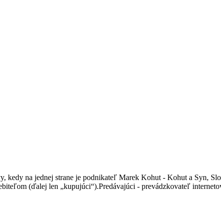
kedy na jednej strane je podnikateľ Marek Kohut - Kohut a Syn, Slove
otrebiteľom (ďalej len „kupujúci“).Predávajúci - prevádzkovateľ inter