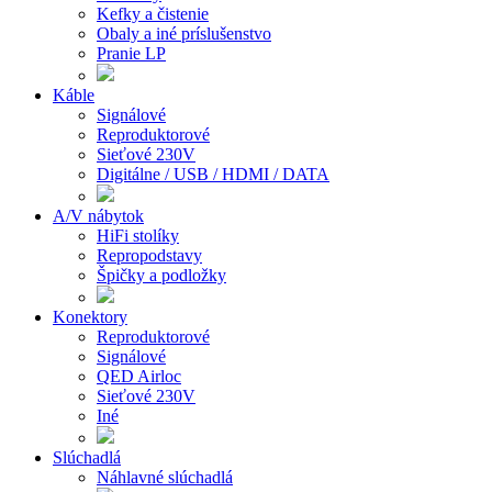
Kefky a čistenie
Obaly a iné príslušenstvo
Pranie LP
Káble
Signálové
Reproduktorové
Sieťové 230V
Digitálne / USB / HDMI / DATA
A/V nábytok
HiFi stolíky
Repropodstavy
Špičky a podložky
Konektory
Reproduktorové
Signálové
QED Airloc
Sieťové 230V
Iné
Slúchadlá
Náhlavné slúchadlá