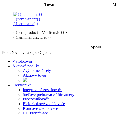
Tovar
M
{{item.variant}}
{{item.name}}
{{item.product}}V{{item.id}}
•
{{item.manufacturer}}
Spolu
Pokračovať v nákupe
Objednať
Výrobcovia
Akciová ponuka
Zvýhodnené sety
Akciový tovar
Elektronika
Integrované zosilňovače
Sieťové prehrávače / Streamery
Predzosilňovače
Elektrónkové zosilňovače
Koncové zosilňovače
CD Prehrávače