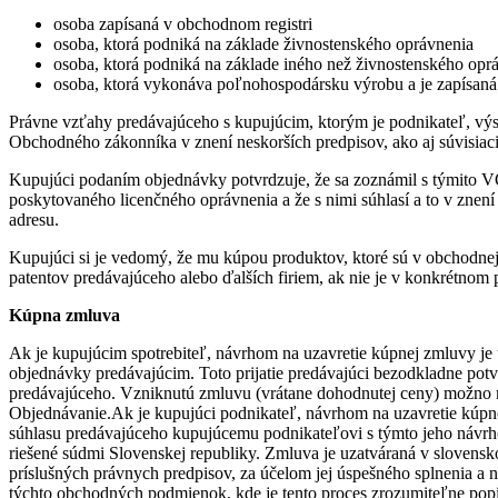
osoba zapísaná v obchodnom registri
osoba, ktorá podniká na základe živnostenského oprávnenia
osoba, ktorá podniká na základe iného než živnostenského opr
osoba, ktorá vykonáva poľnohospodársku výrobu a je zapísaná 
Právne vzťahy predávajúceho s kupujúcim, ktorým je podnikateľ, vý
Obchodného zákonníka v znení neskorších predpisov, ako aj súvisia
Kupujúci podaním objednávky potvrdzuje, že sa zoznámil s týmito V
poskytovaného licenčného oprávnenia a že s nimi súhlasí a to v zn
adresu.
Kupujúci si je vedomý, že mu kúpou produktov, ktoré sú v obchodnej
patentov predávajúceho alebo ďalších firiem, ak nie je v konkrétnom
Kúpna zmluva
Ak je kupujúcim spotrebiteľ, návrhom na uzavretie kúpnej zmluvy je
objednávky predávajúcim. Toto prijatie predávajúci bezodkladne pot
predávajúceho. Vzniknutú zmluvu (vrátane dohodnutej ceny) možno me
Objednávanie.Ak je kupujúci podnikateľ, návrhom na uzavretie kúp
súhlasu predávajúceho kupujúcemu podnikateľovi s týmto jeho návrho
riešené súdmi Slovenskej republiky. Zmluva je uzatváraná v slovensk
príslušných právnych predpisov, za účelom jej úspešného splnenia a 
týchto obchodných podmienok, kde je tento proces zrozumiteľne popí