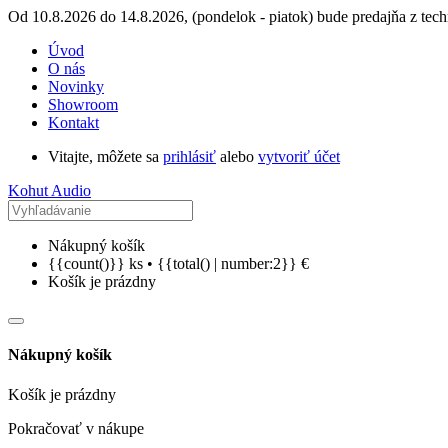
Od 10.8.2026 do 14.8.2026, (pondelok - piatok) bude predajňa z tech
Úvod
O nás
Novinky
Showroom
Kontakt
Vitajte, môžete sa
prihlásiť
alebo
vytvoriť účet
Kohut Audio
Nákupný košík
{{count()}} ks • {{total() | number:2}} €
Košík je prázdny
Nákupný košík
Košík je prázdny
Pokračovať v nákupe