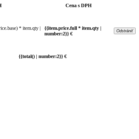
H
Cena s DPH
rice.base) * item.qty |
{{item.price.full * item.qty |
Odstrániť
number:2}} €
{{total() | number:2}} €