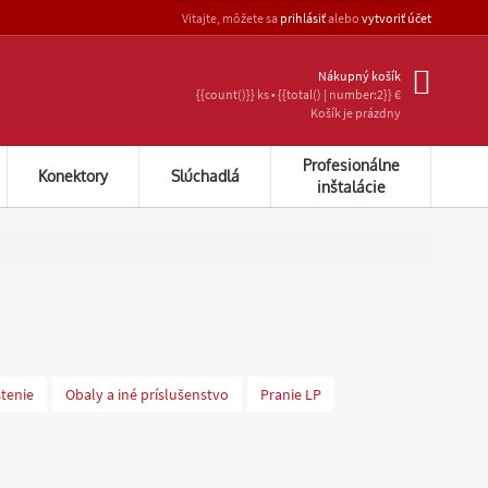
Vitajte, môžete sa
prihlásiť
alebo
vytvoriť účet
Nákupný košík
{{count()}} ks • {{total() | number:2}} €
Košík je prázdny
Profesionálne
Konektory
Slúchadlá
inštalácie
stenie
Obaly a iné príslušenstvo
Pranie LP