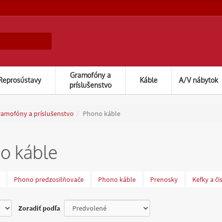
Gramofóny a
Reprosústavy
Káble
A/V nábytok
príslušenstvo
amofóny a príslušenstvo
Phono káble
o káble
Phono predzosilňovače
Phono káble
Prenosky
Kefky a či
Zoradiť podľa