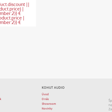
duct.discount ||
duct.price) |
mber:2}} €
oduct.price |
mber:2}} €
KOHUT AUDIO
Úvod
k
O nás
Šp
Showroom
na
Novinky
Za