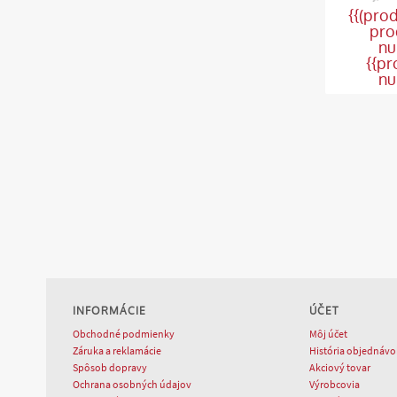
{{(pro
pro
nu
{{pr
nu
INFORMÁCIE
ÚČET
Obchodné podmienky
Môj účet
Záruka a reklamácie
História objednávo
Spôsob dopravy
Akciový tovar
Ochrana osobných údajov
Výrobcovia