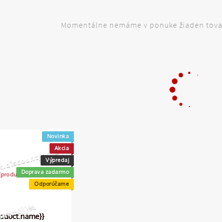
Momentálne nemáme v ponuke žiaden tovar
0
Novinka
Akcia
Výpredaj
Doprava zadarmo
Odporúčame
%
roduct.name}}