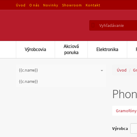
Úvod
O nás
Novinky
Showroom
Kontakt
Akciová
Výrobcovia
Elektronika
ponuka
Úvod
Gr
{{c.name}}
{{s.name}}
{{c.name}}
Phon
Gramofóny
Výrobca