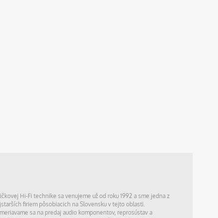
ičkovej Hi-Fi technike sa venujeme už od roku 1992 a sme jedna z
jstarších firiem pôsobiacich na Slovensku v tejto oblasti.
meriavame sa na predaj audio komponentov, reprosústav a