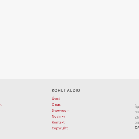
KOHUT AUDIO
Úvod
k
O nás
Šp
Showroom
na
Novinky
Za
Kontakt
pr
DA
Copyright