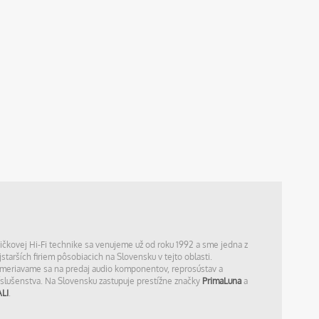
ičkovej Hi-Fi technike sa venujeme už od roku 1992 a sme jedna z
jstarších firiem pôsobiacich na Slovensku v tejto oblasti.
meriavame sa na predaj audio komponentov, reprosústav a
íslušenstva. Na Slovensku zastupuje prestížne značky
PrimaLuna
a
LI
.