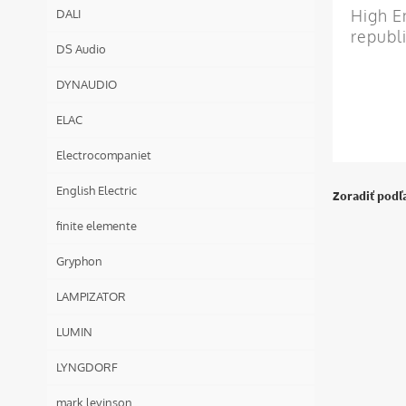
High E
DALI
republ
DS Audio
DYNAUDIO
ELAC
Electrocompaniet
English Electric
Zoradiť podľ
finite elemente
Gryphon
LAMPIZATOR
LUMIN
LYNGDORF
mark levinson