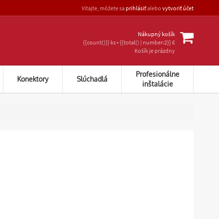
Vitajte, môžete sa
prihlásiť
alebo
vytvoriť účet
Nákupný košík
{{count()}} ks • {{total() | number:2}} €
Košík je prázdny
Profesionálne
Konektory
Slúchadlá
inštalácie