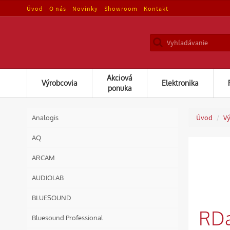
Úvod
O nás
Novinky
Showroom
Kontakt
Akciová
Výrobcovia
Elektronika
ponuka
Úvod
V
Analogis
AQ
ARCAM
AUDIOLAB
BLUESOUND
RDa
Bluesound Professional