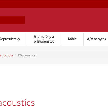
Gramofóny a
Reprosústavy
Káble
A/V nábytok
príslušenstvo
ýrobcovia
RDacoustics
coustics