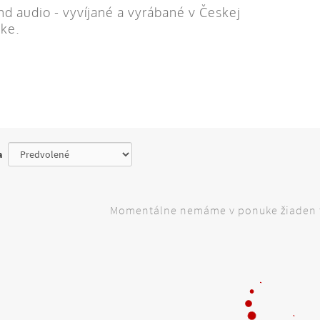
nd audio - vyvíjané a vyrábané v Českej
ike.
a
Momentálne nemáme v ponuke žiaden 