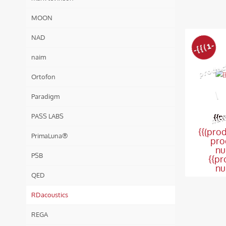
MOON
NAD
-{{(
1-
pr
o
d
u
ct.
di
s
c
o
u
nt/
pr
o
d
u
ct.
pri
c
e)
*
1
0
n
u
m
b
er:
0}}
naim
Ortofon
|
Paradigm
PASS LABS
{{p
{{(pro
PrimaLuna®
pro
nu
PSB
{{pr
nu
QED
RDacoustics
REGA