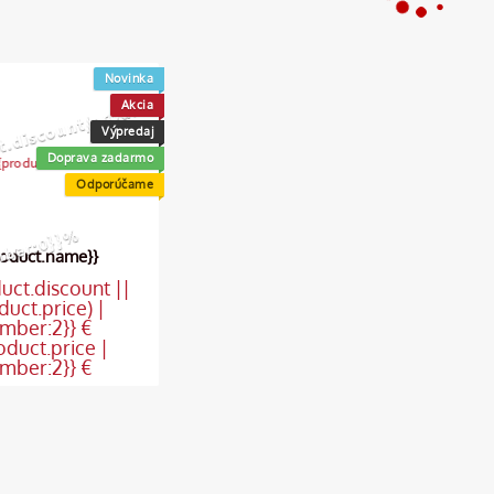
0
Novinka
Akcia
Výpredaj
Doprava zadarmo
Odporúčame
%
roduct.name}}
duct.discount ||
duct.price) |
mber:2}} €
oduct.price |
mber:2}} €