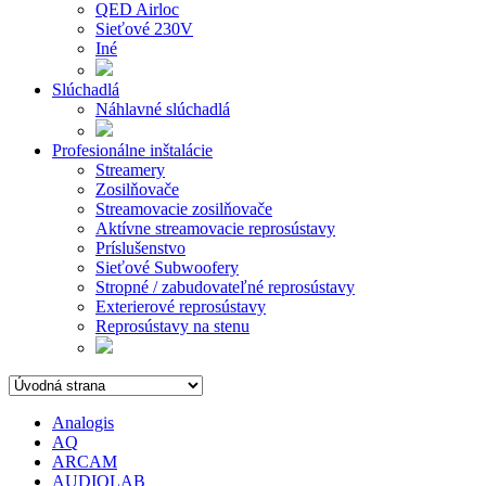
QED Airloc
Sieťové 230V
Iné
Slúchadlá
Náhlavné slúchadlá
Profesionálne inštalácie
Streamery
Zosilňovače
Streamovacie zosilňovače
Aktívne streamovacie reprosústavy
Príslušenstvo
Sieťové Subwoofery
Stropné / zabudovateľné reprosústavy
Exterierové reprosústavy
Reprosústavy na stenu
Analogis
AQ
ARCAM
AUDIOLAB