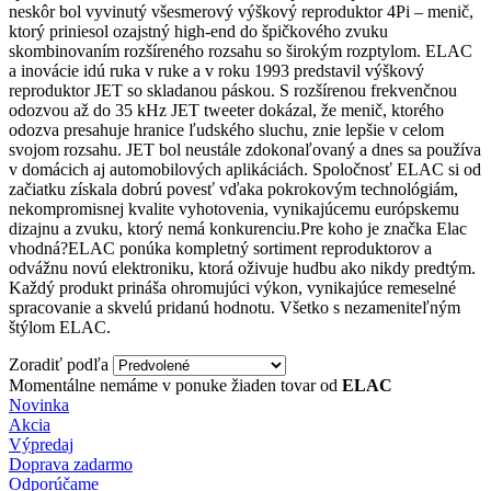
neskôr bol vyvinutý všesmerový výškový reproduktor 4Pi – menič,
ktorý priniesol ozajstný high-end do špičkového zvuku
skombinovaním rozšíreného rozsahu so širokým rozptylom. ELAC
a inovácie idú ruka v ruke a v roku 1993 predstavil výškový
reproduktor JET so skladanou páskou. S rozšírenou frekvenčnou
odozvou až do 35 kHz JET tweeter dokázal, že menič, ktorého
odozva presahuje hranice ľudského sluchu, znie lepšie v celom
svojom rozsahu. JET bol neustále zdokonaľovaný a dnes sa používa
v domácich aj automobilových aplikáciách. Spoločnosť ELAC si od
začiatku získala dobrú povesť vďaka pokrokovým technológiám,
nekompromisnej kvalite vyhotovenia, vynikajúcemu európskemu
dizajnu a zvuku, ktorý nemá konkurenciu.Pre koho je značka Elac
vhodná?ELAC ponúka kompletný sortiment reproduktorov a
odvážnu novú elektroniku, ktorá oživuje hudbu ako nikdy predtým.
Každý produkt prináša ohromujúci výkon, vynikajúce remeselné
spracovanie a skvelú pridanú hodnotu. Všetko s nezameniteľným
štýlom ELAC.
Zoradiť podľa
Momentálne nemáme v ponuke žiaden tovar od
ELAC
Novinka
Akcia
Výpredaj
Doprava zadarmo
Odporúčame