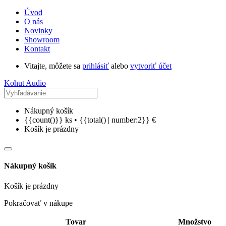
Úvod
O nás
Novinky
Showroom
Kontakt
Vitajte, môžete sa
prihlásiť
alebo
vytvoriť účet
Kohut Audio
Nákupný košík
{{count()}} ks • {{total() | number:2}} €
Košík je prázdny
Nákupný košík
Košík je prázdny
Pokračovať v nákupe
Tovar
Množstvo