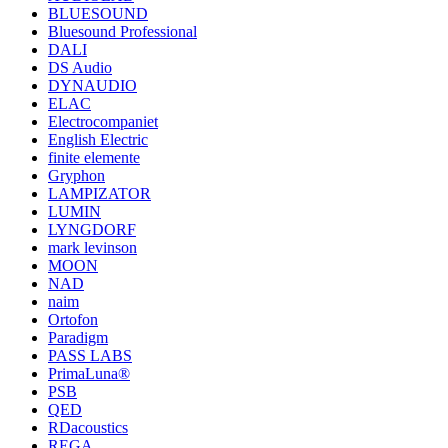
BLUESOUND
Bluesound Professional
DALI
DS Audio
DYNAUDIO
ELAC
Electrocompaniet
English Electric
finite elemente
Gryphon
LAMPIZATOR
LUMIN
LYNGDORF
mark levinson
MOON
NAD
naim
Ortofon
Paradigm
PASS LABS
PrimaLuna®
PSB
QED
RDacoustics
REGA