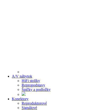
A/V nábytok
HiFi stolíky
Repropodstavy
Špičky a podložky
Konektory
Reproduktorové
Signálové