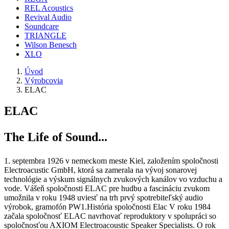
REL Acoustics
Revival Audio
Soundcare
TRIANGLE
Wilson Benesch
XLO
Úvod
Výrobcovia
ELAC
ELAC
The Life of Sound...
1. septembra 1926 v nemeckom meste Kiel, založením spoločnosti
Electroacustic GmbH, ktorá sa zamerala na vývoj sonarovej
technológie a výskum signálnych zvukových kanálov vo vzduchu a
vode. Vášeň spoločnosti ELAC pre hudbu a fascináciu zvukom
umožnila v roku 1948 uviesť na trh prvý spotrebiteľský audio
výrobok, gramofón PW1.História spoločnosti Elac V roku 1984
začala spoločnosť ELAC navrhovať reproduktory v spolupráci so
spoločnosťou AXIOM Electroacoustic Speaker Specialists. O rok