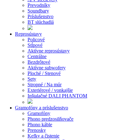
Prevodníky
Soundbary
Príslušenstvo
BT slúchadlá
Reprosústavy
Policové
Stĺpové
Aktívne reprosústavy
Centrálne
Bezdrôtové
Aktívne subwofery
Ploché / Stenové
Sety
Stropné / Na múr
Exteriérové / vonkajšie
Inštalačné DALI PHANTOM
Gramofóny a príslušenstvo
Gramofóny
Phono predzosilňovače
Phono káble
Prenosky
Kefky a čistenie