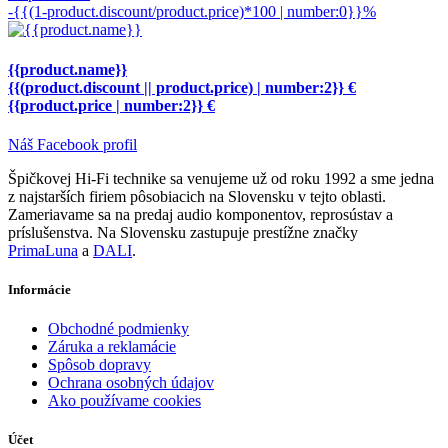
-{{(1-product.discount/product.price)*100 | number:0}}%
{{product.name}}
{{(product.discount || product.price) | number:2}} €
{{product.price | number:2}} €
Náš Facebook profil
Špičkovej Hi-Fi technike sa venujeme už od roku 1992 a sme jedna
z najstarších firiem pôsobiacich na Slovensku v tejto oblasti.
Zameriavame sa na predaj audio komponentov, reprosústav a
príslušenstva. Na Slovensku zastupuje prestížne značky
PrimaLuna
a
DALI
.
Informácie
Obchodné podmienky
Záruka a reklamácie
Spôsob dopravy
Ochrana osobných údajov
Ako používame cookies
Účet