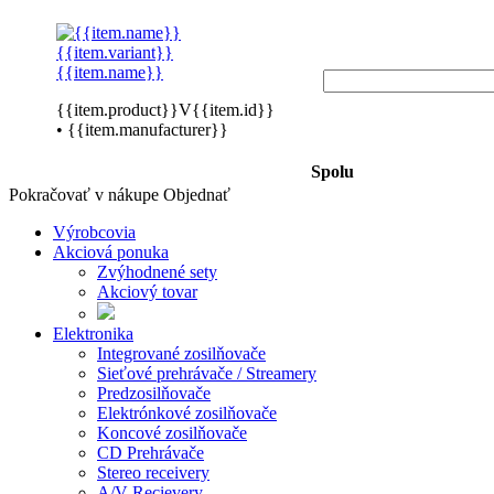
{{item.variant}}
{{item.name}}
{{item.product}}V{{item.id}}
• {{item.manufacturer}}
Spolu
Pokračovať v nákupe
Objednať
Výrobcovia
Akciová ponuka
Zvýhodnené sety
Akciový tovar
Elektronika
Integrované zosilňovače
Sieťové prehrávače / Streamery
Predzosilňovače
Elektrónkové zosilňovače
Koncové zosilňovače
CD Prehrávače
Stereo receivery
A/V Recievery